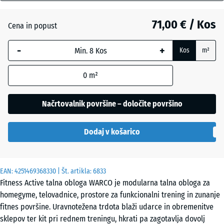
mm
Angleška
71,00 € / Kos
Cena in popust
Izbrana
trata
dimenzija
-
+
Kos
m²
z modrim
robom se
Atlantik
0
m²
uporablja
za
izračun
Načrtovalnik površine – določite površino
Etna
potreb
(razen če
Dodaj v košarico
je v
Levandula
podatkih
o izdelku
EAN:
navedeno
4251469368330
| Št. artikla:
6833
Ratan
Fitness Active talna obloga WARCO je modularna talna obloga za
drugače).
homegyme, telovadnice, prostore za funkcionalni trening in zunanje
97,1
fitnes površine. Uravnotežena trdota blaži udarce in obremenitve
x
sklepov ter kit pri rednem treningu, hkrati pa zagotavlja dovolj
Temnosivi