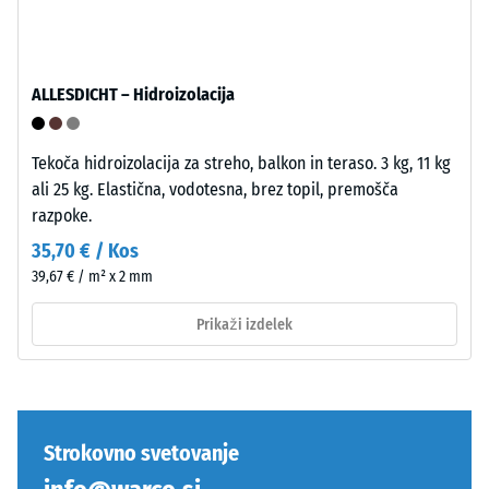
omogočajo
vključki.
tesen,
Pri
stabilan
izdelkih
spoj.
WARCO
ALLESDICHT – Hidroizolacija
Pravokotni
je
robovi
ta
ustvarijo
vrednost
Tekoča hidroizolacija za streho, balkon in teraso. 3 kg, 11 kg
lasne
običajno
ali 25 kg. Elastična, vodotesna, brez topil, premošča
fuge
med
razpoke.
in
600
35,70 € / Kos
omogočijo
in
39,67 € / m² x 2 mm
natančno
1250
poravnavo
kg/m³.
Prikaži izdelek
pri
Za
polaganju.
jasno
Spoj
prikazovanje
je
navidezne
opeharno
Strokovno svetovanje
gostote
elastičen
določenega