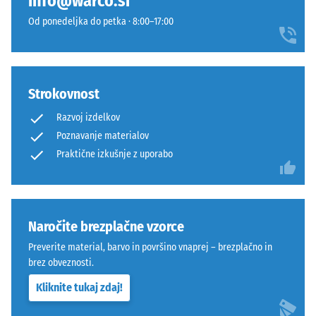
info@warco.si
in
izdelka
Od ponedeljka do petka · 8:00–17:00
trajno
WARCO
stabilen.
uporablja
Orientacija
lestvico
plošč
od
Strokovnost
mora
1
biti
do
Razvoj izdelkov
upoštevana
5,
Poznavanje materialov
pri
pri
Praktične izkušnje z uporabo
polaganju.
čemer
Tesen
vsaka
spoj
vrednost
preprečuje
lestvice
Naročite brezplačne vzorce
premikanje
ustreza
tudi
določenemu
Preverite material, barvo in površino vnaprej – brezplačno in
pri
gostotnemu
brez obveznosti.
večjih
območju.
Kliknite tukaj zdaj!
obremenitvah
Na
in
primer,