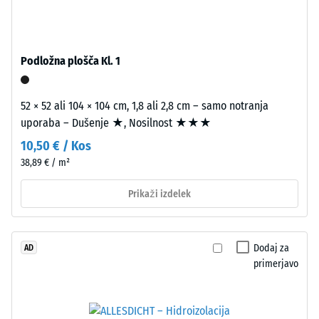
Montaža
Navidezna
gostota
materiala
Podložna plošča Kl. 1
opisuje
razmerje
med
52 × 52 ali 104 × 104 cm, 1,8 ali 2,8 cm – samo notranja
njegovo
uporaba – Dušenje ★, Nosilnost ★★★
Kot
maso
10,50 € / Kos
4035,
in
38,89 € / m²
vendar
celotnim
brez
volumnom,
Prikaži izdelek
posnetja
vključno
na
z
vrhnji
vsemi
Dodaj za
AD
plasti.
porami,
primerjavo
Zaobljeni
votlinami
valoviti
in
zobje
zračnimi