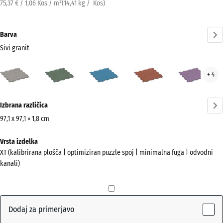
75,37 € / 1,06 Kos / m²
(
14,41
kg
/ Kos)
Barva
Sivi granit
Sivi
Angleška
Atlantik
Etna
Leva
+ 4
granit
trata
(active)
Več
Izbrana različica
informacij
o
97,1 x 97,1 × 1,8 cm
barvah?
Dimenzije
Vrsta izdelka
za
Prikaži
XT (kalibrirana plošča | optimiziran puzzle spoj | minimalna fuga | odvodni
pošiljanje
barvno
kanali)
1010
paleto
x
Sivi
1010
(active)
granit
x
Dodaj za primerjavo
18