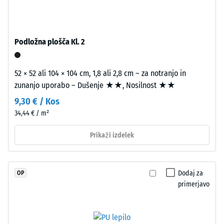
z
povprečni
UV-
sprejemni
stabiliziranim
kot ca. 16°,
poliuretanom.
skupina R10
Podložna plošča Kl. 2
EPDM
Toplotna
pomeni
izolacija –
52 × 52 ali 104 × 104 cm, 1,8 ali 2,8 cm – za notranjo in
etilen-
Vrednost
zunanjo uporabo – Dušenje ★★, Nosilnost ★★
propilen-
lestvice 2 =
dien
9,30 € / Kos
Toplotna
gumi
34,44 € / m²
prevodnost
in
pribl. 0,12
je
Prikaži izdelek
W/(m·K)
brez
Odpornost
škodljivih
proti
snovi.
Dodaj za
OP
zmrzali
Odprto
primerjavo
Navidezna
porozna
obrabna
gostota
plast