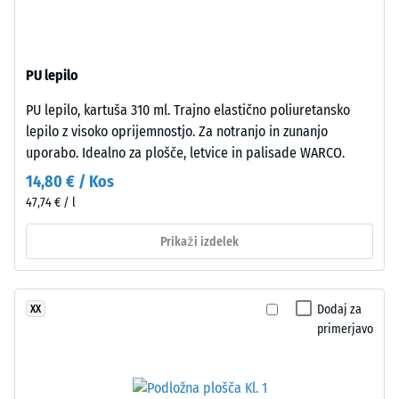
-
leži
vrednost
na
nosilni
lestvice
PU lepilo
plasti
2
iz
PU lepilo, kartuša 310 ml. Trajno elastično poliuretansko
=
črnega
lepilo z visoko oprijemnostjo. Za notranjo in zunanjo
granulata
780
uporabo. Idealno za plošče, letvice in palisade WARCO.
ELT
do
14,80 € / Kos
srednje
840
47,74 € / l
zrnavosti
s
kg/m³
Prikaži izdelek
standardno
gostoto.
Dodaj za
XX
/ 5
Namestitev
primerjavo
–
Obdelava
–