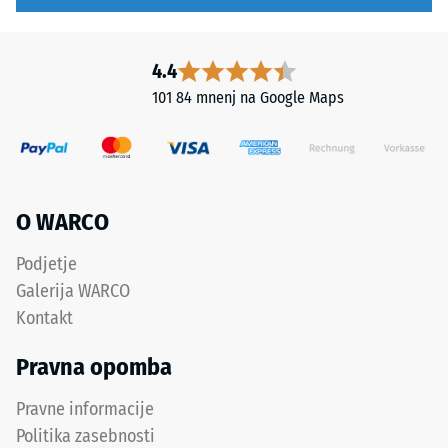
dinamičnih
vrednost
silah.
lestvice
Sistem
4.4
2
je
predstavlja
101 84 mnenj na Google Maps
primeren
navidezno
za
gostoto
intenzivno
med
uporabo
780
in
in
O WARCO
profesionalne
840
aplikacije.
kg/m³.
Podjetje
Fizična
Galerija WARCO
gostota,
Kontakt
Struktura
znana
spodnje
tudi
Pravna opomba
strani
kot
masna
Pravne informacije
gostota,
Politika zasebnosti