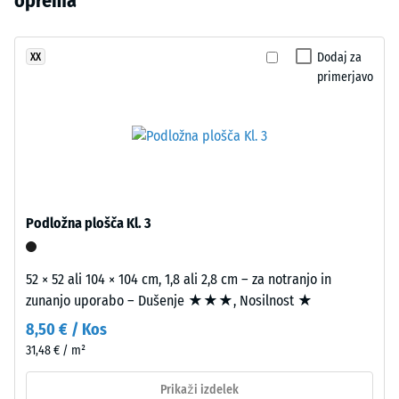
oprema
izdelkov
svež,
udarcev,
še
izrazit
vibracij
ni
in hoje
videz,
Dodaj za
XX
bil
–
primerjavo
ki
izbran
Lestvica
spominja
2 =
noben
na
udobno
izdelek.
odprto
dušenje
morsko
gladino.
Razred
protidrsnosti
Podložna plošča Kl. 3
DS (EN 14041)
Materiál
- Vrednost
–
lestvice 5 =
52 × 52 ali 104 × 104 cm, 1,8 ali 2,8 cm – za notranjo in
Zloženie
Koeficient
zunanjo uporabo – Dušenje ★★★, Nosilnost ★
a
trenja ca. 0,6
štruktúra
8,50 € / Kos
Odpornost
31,48 € / m²
proti
Izdelek
obrabi –
Prikaži izdelek
Odpornost
ima