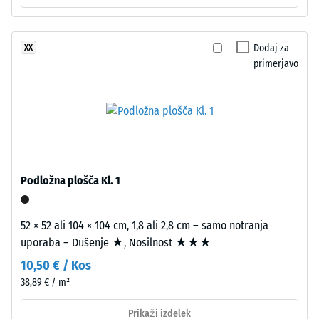
-
na
vrednost
nosilni
plasti
lestvice
Dodaj za
XX
iz
primerjavo
2
črnega
=
granulata
ELT
780
srednje
do
zrnavosti
840
s
standardno
kg/m³
Podložna plošča Kl. 1
gostoto.
52 × 52 ali 104 × 104 cm, 1,8 ali 2,8 cm – samo notranja
Namestitev
uporaba – Dušenje ★, Nosilnost ★★★
/ 5
–
10,50 € / Kos
Obdelava
38,89 € / m²
–
Montaža
Prikaži izdelek