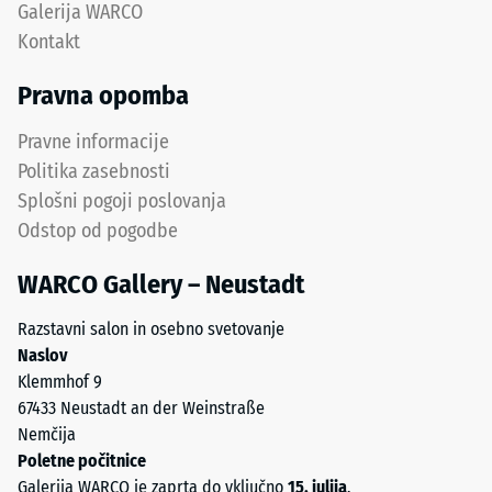
Galerija WARCO
silah.
vrednost
Kontakt
Sistem
lestvice
je
2
Pravna opomba
primeren
predstavlja
za
navidezno
Pravne informacije
intenzivno
gostoto
Politika zasebnosti
uporabo
med
Splošni pogoji poslovanja
in
780
Odstop od pogodbe
profesionalne
in
aplikacije.
840
WARCO Gallery – Neustadt
kg/m³.
Fizična
Struktura
Razstavni salon in osebno svetovanje
gostota,
spodnje
Naslov
znana
strani
Klemmhof 9
tudi
67433 Neustadt an der Weinstraße
kot
Nemčija
masna
Poletne počitnice
gostota,
Galerija WARCO je zaprta do vključno
15. julija
.