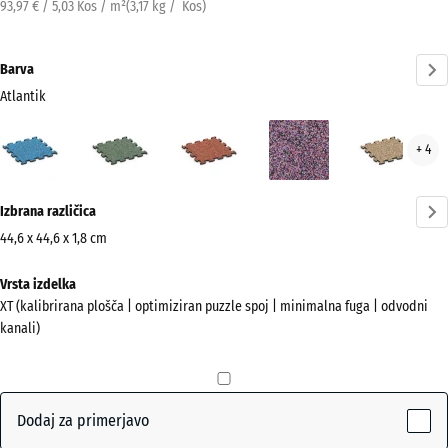
93,97 € / 5,03 Kos / m²
(
3,17
kg
/ Kos)
Barva
Atlantik
Atlantik
Angleška
Etna
Levandula
Rata
+ 4
(active)
trata
Več
Izbrana različica
informacij
o
44,6 x 44,6 x 1,8 cm
barvah?
Dimenzije
Vrsta izdelka
za
Prikaži
XT (kalibrirana plošča | optimiziran puzzle spoj | minimalna fuga | odvodni
pošiljanje
barvno
kanali)
485
paleto
x
(active)
Atlantik
485
x
Dodaj za primerjavo
18