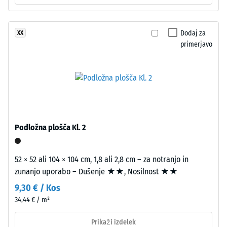
proti
dvoslojno
abrazivni
zgradbo.
obrabi –
Dodaj za
XX
Približno
Vrednost
primerjavo
3,3
lestvice 2
mm
= "dobro"
debela
(BS 7188)
obrabna
Prepustnost
plast
vode (EN
je
12616) –
iz
Podložna plošča Kl. 2
Razred 4 =
novega,
Infiltracija
v
cca 600
masi
52 × 52 ali 104 × 104 cm, 1,8 ali 2,8 cm – za notranjo in
mm/h (600
barvanega
zunanjo uporabo – Dušenje ★★, Nosilnost ★★
l/h/m²)
granulata
9,30 € / Kos
Protizdrsnost
EPDM,
34,44 € / m²
(EN 16165) –
vezanega
Vrednost
z
Prikaži izdelek
lestvice 4 =