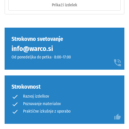
tesen,
vključki.
Prikaži izdelek
stabilan
Pri
spoj.
izdelkih
Pravokotni
WARCO
robovi
je
ustvarijo
ta
Strokovno svetovanje
lasne
vrednost
info@warco.si
fuge
običajno
in
med
Od ponedeljka do petka · 8:00–17:00
omogočijo
600
natančno
in
poravnavo
1250
pri
kg/m³.
Strokovnost
polaganju.
Za
Razvoj izdelkov
Spoj
jasno
Poznavanje materialov
je
prikazovanje
opeharno
Praktične izkušnje z uporabo
navidezne
elastičen
gostote
in
določenega