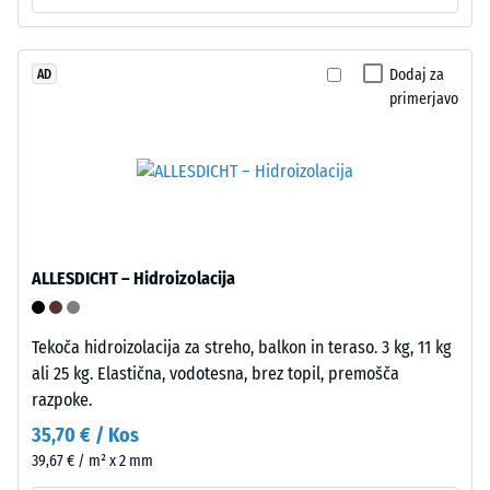
Navidezna
gostota
materiala
Dodaj za
AD
primerjavo
opisuje
razmerje
med
Kot
njegovo
4035,
maso
vendar
in
brez
celotnim
ALLESDICHT – Hidroizolacija
posnetja
volumnom,
na
vključno
vrhnji
z
Tekoča hidroizolacija za streho, balkon in teraso. 3 kg, 11 kg
plasti.
vsemi
ali 25 kg. Elastična, vodotesna, brez topil, premošča
Zaobljeni
porami,
razpoke.
valoviti
votlinami
35,70 € / Kos
zobje
in
39,67 € / m² x 2 mm
omogočajo
zračnimi