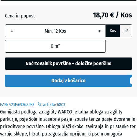
mm
Angleška
trata
18,70 € / Kos
Cena in popust
Izbrana
dimenzija
-
+
Kos
m²
z modrim
Etna
robom se
0
m²
uporablja
za
Levandula
izračun
Načrtovalnik površine – določite površino
potreb
(razen če
Ratan
Dodaj v košarico
je v
podatkih
o izdelku
Sivi
EAN:
navedeno
4251469368033
| Št. artikla:
6803
granit
Gumijasta podloga za agility WARCO je talna obloga za agility
drugače).
parkurje, psje šole in zasebne pasje izpuste ter za pasje dvorane in
44,6
prireditvene površine. Obloga blaži skoke, zaviranja in pristanke ter
x
varuje sklepe, hkrati pa zagotavlja oprijem, ki psom omogoča
Temnosivi