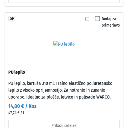
UV-
povprečni
stabiliziranim
sprejemni
poliuretanom.
kot ca. 16°,
Dodaj za
OP
EPDM
skupina R10
primerjavo
pomeni
Toplotna
etilen-
izolacija –
propilen-
Vrednost
dien
lestvice 2 =
gumi
Toplotna
in
prevodnost
je
pribl. 0,12
PU lepilo
brez
W/(m·K)
PU lepilo, kartuša 310 ml. Trajno elastično poliuretansko
škodljivih
Odpornost
lepilo z visoko oprijemnostjo. Za notranjo in zunanjo
snovi.
proti
uporabo. Idealno za plošče, letvice in palisade WARCO.
Odprto
zmrzali
porozna
14,80 € / Kos
Navidezna
obrabna
47,74 € / l
plast
gostota
leži
Prikaži izdelek