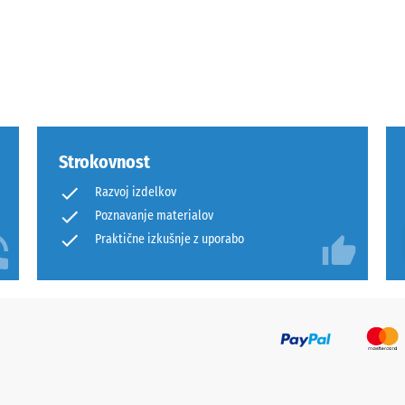
m,
Strokovnost
Razvoj izdelkov
i
Poznavanje materialov
Praktične izkušnje z uporabo
t