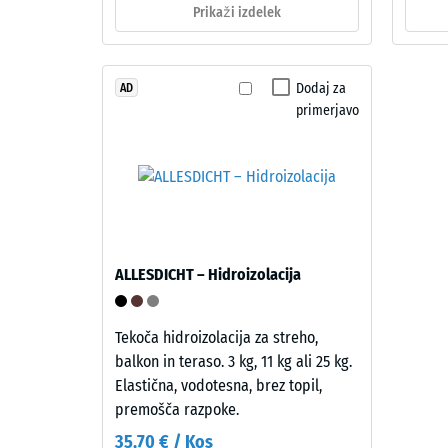
–
Prikaži izdelek
do
Zloženie
840
a
štruktúra
kg/m³
Dodaj za
AD
primerjavo
Izdelek
ima
dvoslojno
2 / 5
zgradbo.
Približno
3,3
ALLESDICHT – Hidroizolacija
mm
Navidez
debela
gostota
obrabna
Tekoča hidroizolacija za streho,
material
plast
balkon in teraso. 3 kg, 11 kg ali 25 kg.
opisuje
je
Elastična, vodotesna, brez topil,
razmerj
iz
premošča razpoke.
med
novega,
35,70 € / Kos
njegovo