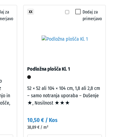
aj za
Dodaj za
XX
ro" (BS 7188)
merjavo
primerjavo
na R10
Podložna plošča Kl. 1
o
z
52 × 52 ali 104 × 104 cm, 1,8 ali 2,8 cm
njo in
– samo notranja uporaba – Dušenje
ošče,
★, Nosilnost ★★★
10,50 € / Kos
38,89 € / m²