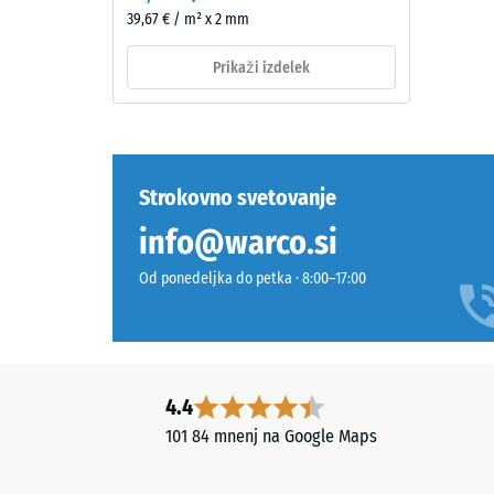
v
39,67 € / m² x 2 mm
maso
masi
in
barvanega
Prikaži izdelek
celotnim
granulata
volumno
EPDM,
vključno
vezanega
z
z
vsemi
UV-
Strokovno svetovanje
porami,
stabiliziranim
info@warco.si
votlinam
poliuretanom.
in
EPDM
Od ponedeljka do petka · 8:00–17:00
zračnimi
pomeni
vključki.
etilen-
Pri
propilen-
izdelkih
dien
WARCO
gumi
4.4
je
in
101 84 mnenj na Google Maps
ta
je
vrednos
brez