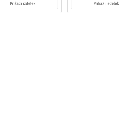
Prikaži izdelek
Prikaži izdelek
na
a
e