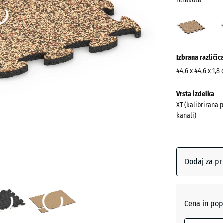
Terakota
Terak
(acti
Več
Izbrana različic
informacij
o
44,6 x 44,6 x 1,8
barvah?
Dimenzije
Vrsta izdelka
za
Prikaži
XT (kalibrirana 
pošiljanje
barvno
kanali)
485
paleto
x
Terakot
485
x
Dodaj za pr
18
mm
Anglešk
trata
Izbrana
Cena in pop
dimenzija