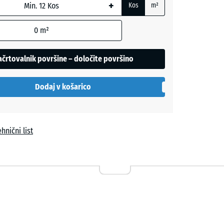
+
Kos
m²
0
m²
črtovalnik površine – določite površino
la
Dodaj v košarico
hnični list
Temnosivi
granit