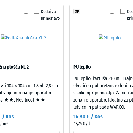
stabilnega granulata EPDM zagotavlja barvno
rotidrsnosti DS (EN 14041) - Vrednost lestvice 5 = Koeficient trenja ca. 0,6
še
ecikliranega granulata ELT prevzema obremenitve in
Dodaj za
Dod
OP
t proti obrabi – Odpornost proti abrazivni obrabi – Vrednost lestvice 2 = "dob
ni
primerjavo
pri
bil
nost vode (EN 12616) – Razred 4 = Infiltracija cca 600 mm/h (600 l/h/m²)
izbran
snost (EN 16165) – Vrednost lestvice 4 = povprečni sprejemni kot ca. 16°, skupi
noben
izdelek.
 izolacija – Vrednost lestvice 2 = Toplotna prevodnost pribl. 0,12 W/(m·K)
st proti zmrzali
ezna
na plošča Kl. 2
PU lepilo
ta
PU lepilo, kartuša 310 ml. Trajn
 ali 104 × 104 cm, 1,8 ali 2,8 cm
elastično poliuretansko lepilo 
ost
otranjo in zunanjo uporabo –
visoko oprijemnostjo. Za notra
je ★★, Nosilnost ★★
zunanjo uporabo. Idealno za pl
ce
letvice in palisade WARCO.
€ / Kos
14,80 € / Kos
 / m²
47,74 € / l