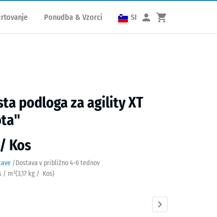
rtovanje
Ponudba & Vzorci
SI
ta podloga za agility XT
ota"
 / Kos
tave
/
Dostava v približno
4-6 tednov
s / m²
(
3,17
kg
/ Kos)