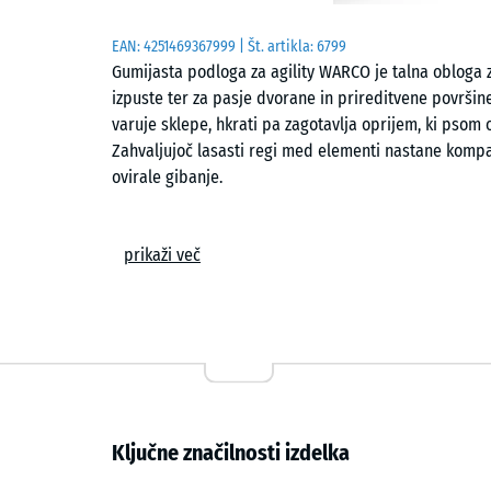
EAN:
4251469367999
| Št. artikla:
6799
Gumijasta podloga za agility WARCO je talna obloga z
izpuste ter za pasje dvorane in prireditvene površine
varuje sklepe, hkrati pa zagotavlja oprijem, ki psom 
Zahvaljujoč lasasti regi med elementi nastane kompak
ovirale gibanje.
Enostavno polaganje
prikaži več
Plošče se polagajo prosto, brez lepljenja, na ravno i
naseda skupaj, elemente trdno poveže in v površini ob
mogoče prilagoditi željeni obliki z žago, posamezne 
dopolniti. Ker pritrditev ni potrebna, je obloga prim
98 × 98 cm je namenjen polaganju v notranjih prostor
za zunanjo in notranjo rabo.
Ključne značilnosti izdelka
Varovanje tačk in oprijem