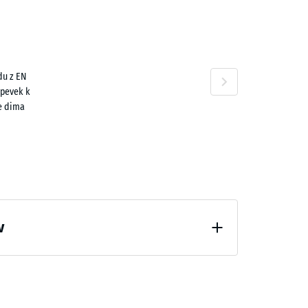
n
du z EN
30 €
spevek k
e dima
v