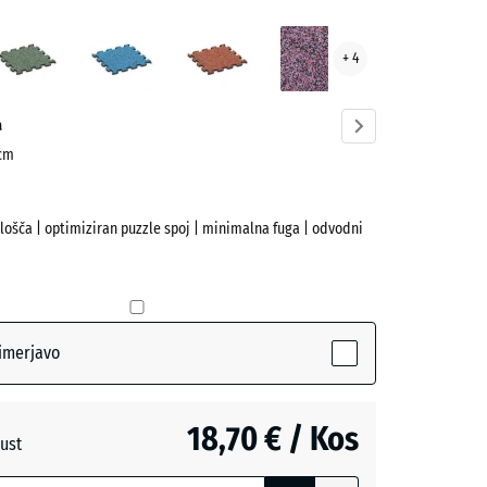
ota
Angleška
Atlantik
Etna
Levandula
+ 4
ve)
trata
a
 cm
plošča | optimiziran puzzle spoj | minimalna fuga | odvodni
(active)
a
imerjavo
a
18,70 € / Kos
ust