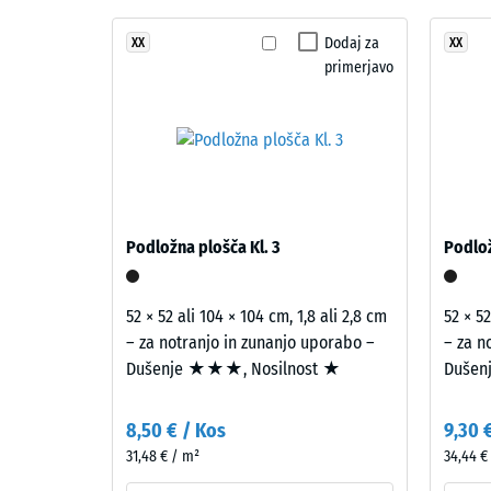
Obloga je dvoplastno zgrajena: obrabna plast iz UV-
in
Razred p
obstojnost in kakovost površine. Osnovna plast iz r
struktura
Terra
Dodaj za
XX
XX
Odpornos
zagotavlja blaženje udarcev.
primerjavo
Cotta
Prepust
povezuje
tople
Protizdr
rjave
Toplotna
in
rdečerjave
Odporno
tone
Navid
Podložna plošča Kl. 3
Podlož
v
gosto
naraven
-
videz
52 × 52 ali 104 × 104 cm, 1,8 ali 2,8 cm
52 × 52
z
vredn
– za notranjo in zunanjo uporabo –
– za n
rahlim
Dušenje ★★★, Nosilnost ★
Dušen
lestvi
mediteranskim
2
značajem.
8,50 € / Kos
9,30 
=
31,48 € / m²
34,44 €
Materiál
780