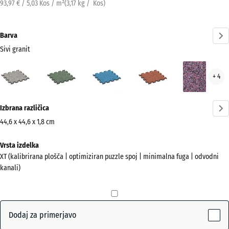
93,97 € / 5,03 Kos / m²
(
3,17
kg
/ Kos)
Barva
Sivi granit
Sivi
Angleška
Atlantik
Etna
Leva
+ 4
granit
trata
(active)
Več
Izbrana različica
informacij
o
44,6 x 44,6 x 1,8 cm
barvah?
Dimenzije
Vrsta izdelka
za
Prikaži
XT (kalibrirana plošča | optimiziran puzzle spoj | minimalna fuga | odvodni
pošiljanje
barvno
kanali)
485
paleto
x
Sivi
485
(active)
granit
x
Dodaj za primerjavo
18