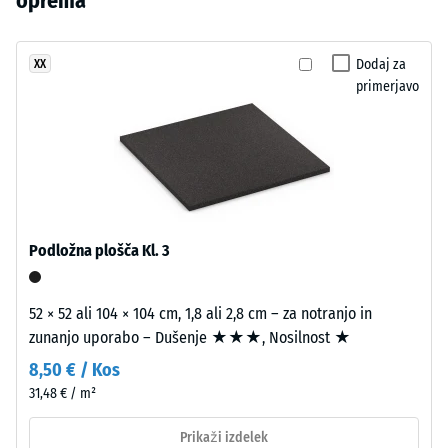
oprema
izdelkov
tone
udarcev,
še
z
vibracij
ni
in hoje
antracitom
Dodaj za
XX
bil
–
primerjavo
ter
izbran
Lestvica
ustvari
2 =
noben
videz
udobno
izdelek.
brušenega
dušenje
kamna.
Razred
protidrsnosti
Materiál
Podložna plošča Kl. 3
DS (EN 14041)
–
- Vrednost
Zloženie
lestvice 5 =
52 × 52 ali 104 × 104 cm, 1,8 ali 2,8 cm – za notranjo in
a
Koeficient
zunanjo uporabo – Dušenje ★★★, Nosilnost ★
štruktúra
trenja ca. 0,6
8,50 € / Kos
Odpornost
31,48 € / m²
Izdelek
proti
ima
obrabi –
Prikaži izdelek
Odpornost
dvoslojno