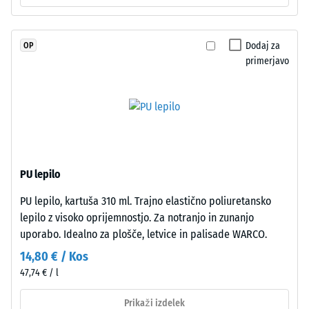
stabiliziranim
povprečni
poliuretanom.
sprejemni
EPDM
kot ca. 16°,
Dodaj za
OP
pomeni
skupina R10
primerjavo
etilen-
Toplotna
propilen-
izolacija –
dien
Vrednost
gumi
lestvice 2 =
in
Toplotna
je
prevodnost
brez
pribl. 0,12
PU lepilo
škodljivih
W/(m·K)
PU lepilo, kartuša 310 ml. Trajno elastično poliuretansko
snovi.
Odpornost
lepilo z visoko oprijemnostjo. Za notranjo in zunanjo
Odprto
proti
uporabo. Idealno za plošče, letvice in palisade WARCO.
porozna
zmrzali
obrabna
14,80 € / Kos
Navidezna
plast
47,74 € / l
leži
gostota
na
Prikaži izdelek