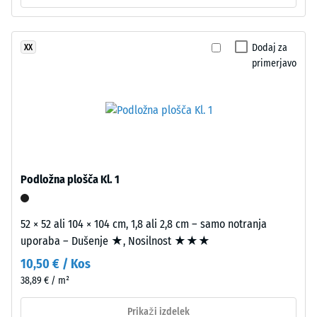
-
nosilni
vrednost
plasti
iz
lestvice
Dodaj za
XX
črnega
primerjavo
2
granulata
=
ELT
srednje
780
zrnavosti
do
s
840
standardno
gostoto.
kg/m³
Podložna plošča Kl. 1
Namestitev
52 × 52 ali 104 × 104 cm, 1,8 ali 2,8 cm – samo notranja
–
uporaba – Dušenje ★, Nosilnost ★★★
/ 5
Obdelava
10,50 € / Kos
–
38,89 € / m²
Montaža
Prikaži izdelek