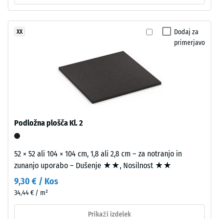
proti
zgradbo.
abrazivni
Približno
obrabi –
Dodaj za
XX
3,3
Vrednost
primerjavo
mm
lestvice 2
debela
= "dobro"
obrabna
(BS 7188)
plast
Prepustnost
je
vode (EN
iz
12616) –
novega,
Podložna plošča Kl. 2
Razred 4 =
v
Infiltracija
masi
cca 600
barvanega
52 × 52 ali 104 × 104 cm, 1,8 ali 2,8 cm – za notranjo in
mm/h (600
granulata
zunanjo uporabo – Dušenje ★★, Nosilnost ★★
l/h/m²)
EPDM,
9,30 € / Kos
Protizdrsnost
vezanega
34,44 € / m²
(EN 16165) –
z
Vrednost
UV-
Prikaži izdelek
lestvice 4 =