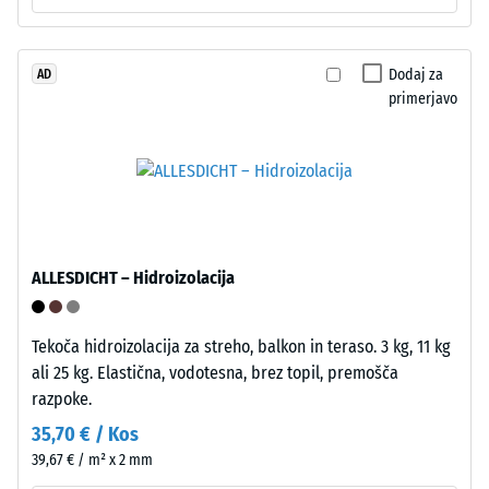
Navidezna
gostota
materiala
Dodaj za
AD
primerjavo
opisuje
razmerje
Kot
med
4035,
njegovo
vendar
maso
brez
in
posnetja
celotnim
ALLESDICHT – Hidroizolacija
na
volumnom,
vrhnji
vključno
plasti.
z
Tekoča hidroizolacija za streho, balkon in teraso. 3 kg, 11 kg
Zaobljeni
vsemi
ali 25 kg. Elastična, vodotesna, brez topil, premošča
valoviti
porami,
razpoke.
zobje
votlinami
35,70 € / Kos
omogočajo
in
39,67 € / m² x 2 mm
tesen,
zračnimi