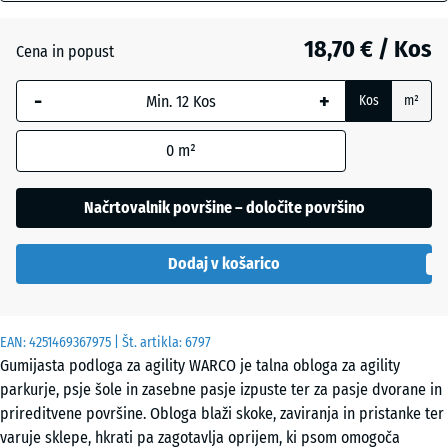
mm
Angleška
18,70 € / Kos
Cena in popust
Izbrana
trata
dimenzija
-
+
Kos
m²
z modrim
robom se
Atlantik
0
m²
uporablja
za
izračun
Načrtovalnik površine – določite površino
Etna
potreb
(razen če
Dodaj v košarico
je v
Levandula
podatkih
o izdelku
EAN:
navedeno
4251469367975
| Št. artikla:
6797
Ratan
Gumijasta podloga za agility WARCO je talna obloga za agility
drugače).
parkurje, psje šole in zasebne pasje izpuste ter za pasje dvorane in
44,6
prireditvene površine. Obloga blaži skoke, zaviranja in pristanke ter
x
Temnosivi
varuje sklepe, hkrati pa zagotavlja oprijem, ki psom omogoča