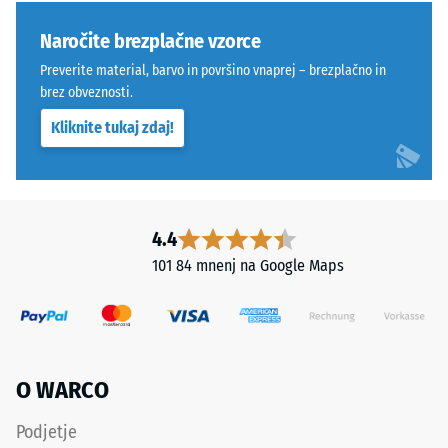
stabilen.
izdelka
Orientacija
WARCO
Naročite brezplačne vzorce
plošč
uporablja
Preverite material, barvo in površino vnaprej – brezplačno in
mora
lestvico
brez obveznosti.
biti
od
Kliknite tukaj zdaj!
upoštevana
1
pri
do
polaganju.
5,
Tesen
pri
spoj
čemer
4.4
preprečuje
vsaka
101 84 mnenj na Google Maps
premikanje
vrednost
tudi
lestvice
pri
ustreza
večjih
določenemu
obremenitvah
gostotnemu
O WARCO
in
območju.
dinamičnih
Na
Podjetje
silah.
primer,