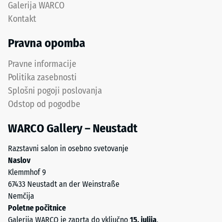
Galerija WARCO
Sistem
vrednost
Kontakt
je
lestvice
primeren
2
Pravna opomba
za
predstavlja
intenzivno
navidezno
Pravne informacije
uporabo
gostoto
Politika zasebnosti
in
med
Splošni pogoji poslovanja
profesionalne
780
Odstop od pogodbe
aplikacije.
in
840
WARCO Gallery – Neustadt
kg/m³.
Struktura
Fizična
spodnje
Razstavni salon in osebno svetovanje
gostota,
strani
Naslov
znana
Klemmhof 9
tudi
67433 Neustadt an der Weinstraße
kot
Nemčija
masna
Poletne počitnice
gostota,
Galerija WARCO je zaprta do vključno
15. julija
.