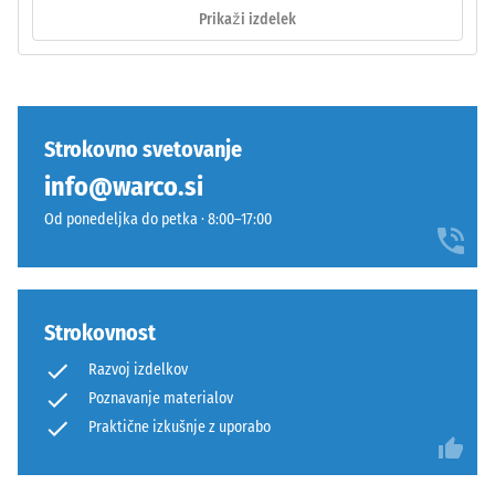
stabilan
vključki.
Prikaži izdelek
spoj.
Pri
Pravokotni
izdelkih
robovi
WARCO
ustvarijo
je
lasne
ta
Strokovno svetovanje
fuge
vrednost
info@warco.si
in
običajno
omogočijo
med
Od ponedeljka do petka · 8:00–17:00
natančno
600
poravnavo
in
pri
1250
polaganju.
kg/m³.
Strokovnost
Spoj
Za
Razvoj izdelkov
je
jasno
Poznavanje materialov
opeharno
prikazovanje
elastičen
Praktične izkušnje z uporabo
navidezne
in
gostote
trajno
določenega