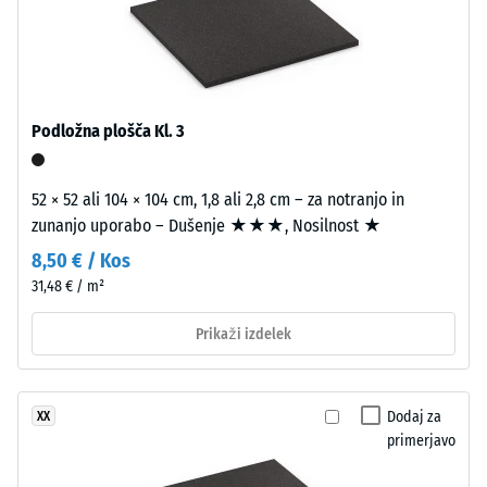
noben
umirjeno
udobno
izdelek.
noto.
dušenje
Razred
Materiál
protidrsnosti
–
Podložna plošča Kl. 3
DS (EN 14041)
Zloženie
- Vrednost
a
lestvice 5 =
52 × 52 ali 104 × 104 cm, 1,8 ali 2,8 cm – za notranjo in
štruktúra
Koeficient
zunanjo uporabo – Dušenje ★★★, Nosilnost ★
trenja ca. 0,6
8,50 € / Kos
Izdelek
Odpornost
31,48 € / m²
ima
proti
dvoslojno
obrabi –
Prikaži izdelek
Odpornost
zgradbo.
proti
Približno
abrazivni
3,3
obrabi –
Dodaj za
XX
mm
Vrednost
primerjavo
debela
lestvice 2
obrabna
= "dobro"