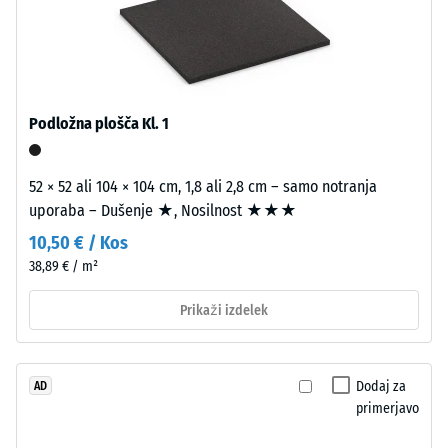
srednje
zrnavosti
780
s
do
standardno
840
gostoto.
kg/m³
Podložna plošča Kl. 1
Namestitev
–
52 × 52 ali 104 × 104 cm, 1,8 ali 2,8 cm – samo notranja
Obdelava
uporaba – Dušenje ★, Nosilnost ★★★
/ 5
–
10,50 € / Kos
Montaža
38,89 € / m²
Prikaži izdelek
Kot
4035,
Navidezna
vendar
gostota
brez
materiala
Dodaj za
AD
posnetja
primerjavo
opisuje
na
razmerje