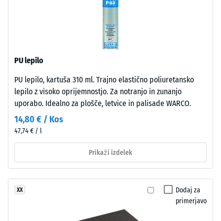
izolacija –
gumi
Vrednost
in
lestvice 2 =
je
Toplotna
brez
prevodnost
škodljivih
pribl. 0,12
PU lepilo
snovi.
W/(m·K)
PU lepilo, kartuša 310 ml. Trajno elastično poliuretansko
Odprto
Odpornost
lepilo z visoko oprijemnostjo. Za notranjo in zunanjo
porozna
proti
uporabo. Idealno za plošče, letvice in palisade WARCO.
obrabna
zmrzali
plast
14,80 € / Kos
Navidezna
leži
47,74 € / l
na
gostota
nosilni
Prikaži izdelek
-
plasti
vrednost
iz
črnega
lestvice
Dodaj za
XX
granulata
primerjavo
2
ELT
=