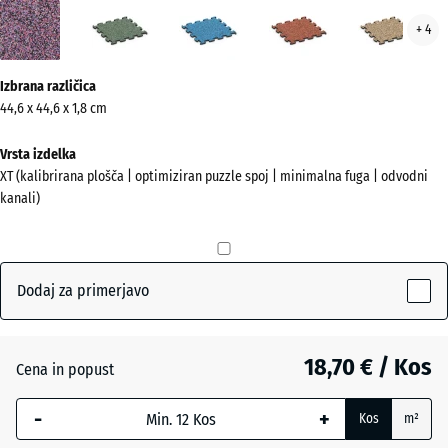
Levandula
Angleška
Atlantik
Etna
Rata
+ 4
(active)
trata
Več
Izbrana različica
informacij
44,6 x 44,6 x 1,8 cm
o
barvah?
Vrsta izdelka
XT (kalibrirana plošča | optimiziran puzzle spoj | minimalna fuga | odvodni
Prikaži
kanali)
barvno
paleto
(active)
Levandula
Dodaj za primerjavo
Angleška
18,70 € / Kos
trata
Cena in popust
-
+
Kos
m²
Atlantik