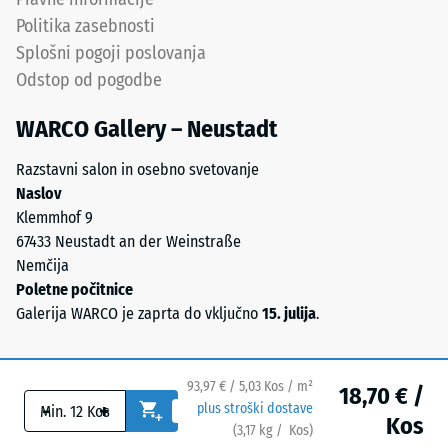
gostoto
spodnje
Politika zasebnosti
med
strani
Splošni pogoji poslovanja
780
Odstop od pogodbe
in
Spodnja
840
strana
WARCO Gallery – Neustadt
kg/m³.
ima
Fizična
Razstavni salon in osebno svetovanje
kvadratne
gostota,
Naslov
podporne
znana
Klemmhof 9
točke
tudi
67433 Neustadt an der Weinstraße
v
kot
Nemčija
diagonalni
masna
Poletne počitnice
razporeditvi.
gostota,
Galerija WARCO je zaprta do vključno
15. julija
.
Med
pa
podpornimi
prikazuje
točkami
razmerje
potekajo
93,97 € / 5,03 Kos / m²
18,70 € /
med
-
+
plus stroški dostave
široki,
maso
Kos
(
3,17
kg
/ Kos)
Varne talne obloge.
plitvi
snovi