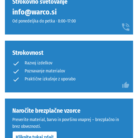
Strokovno svetovanje
polaganju.
vrednost
info@warco.si
Spoj
običajno
je
med
Od ponedeljka do petka · 8:00–17:00
opeharno
600
elastičen
in
in
1250
trajno
kg/m³.
Strokovnost
stabilen.
Za
Razvoj izdelkov
Orientacija
jasno
plošč
Poznavanje materialov
prikazovanje
mora
Praktične izkušnje z uporabo
navidezne
biti
gostote
upoštevana
določenega
pri
izdelka
polaganju.
WARCO
Naročite brezplačne vzorce
Tesen
uporablja
Preverite material, barvo in površino vnaprej – brezplačno in
spoj
lestvico
brez obveznosti.
preprečuje
od
Kliknite tukaj zdaj!
premikanje