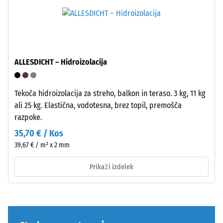
vrhnji
med
plasti.
njegovo
Zaobljeni
maso
valoviti
in
zobje
celotnim
ALLESDICHT – Hidroizolacija
omogočajo
volumnom,
tesen,
vključno
stabilan
z
Tekoča hidroizolacija za streho, balkon in teraso. 3 kg, 11 kg
spoj.
vsemi
ali 25 kg. Elastična, vodotesna, brez topil, premošča
Pravokotni
porami,
razpoke.
robovi
votlinami
35,70 € / Kos
ustvarijo
in
39,67 € / m² x 2 mm
lasne
zračnimi
fuge
vključki.
Prikaži izdelek
in
Pri
omogočijo
izdelkih
natančno
WARCO
poravnavo
je
pri
ta