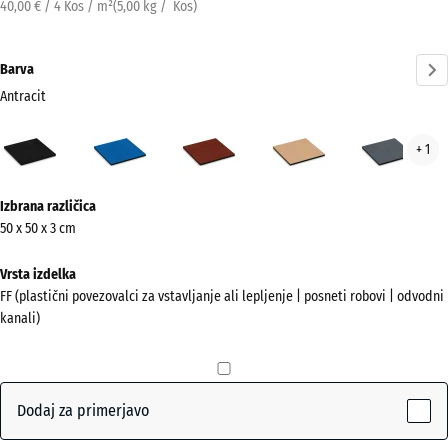
40,00 € / 4 Kos / m²
(
5,00
kg
/ Kos)
Barva
Antracit
Antracit
Nebesno
Opečno
Peščeno
Skri
+ 1
(active)
modra
rdeča
bež
Več
Izbrana različica
informacij
50 x 50 x 3 cm
o
barvah?
Vrsta izdelka
FF (plastični povezovalci za vstavljanje ali lepljenje | posneti robovi | odvodni
Prikaži
kanali)
barvno
paleto
(active)
Antracit
Dodaj za primerjavo