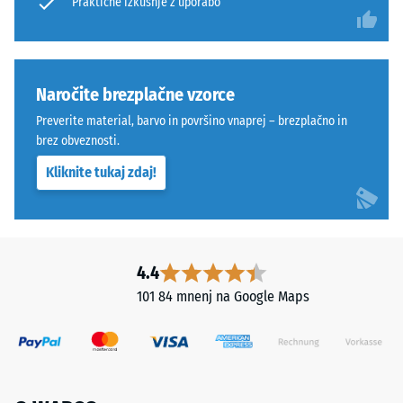
Praktične izkušnje z uporabo
Toplotna
odporna
prevodnost
proti
pribl. 0,11
obrabi.
W/(m·K)
Spodnja
plast
Naročite brezplačne vzorce
Odpornost
iz
proti
Preverite material, barvo in površino vnaprej – brezplačno in
grobejšega
zmrzali
brez obveznosti.
granulata
Tlačna
Kliknite tukaj zdaj!
zagotavlja
trdnost
elastičnost,
-
blaženje
udarcev
Vrednost
in
4.4
lestvice
dobro
101 84 mnenj na Google Maps
2
prepustnost
vode.
=
pribl.
Namestitev
0,75