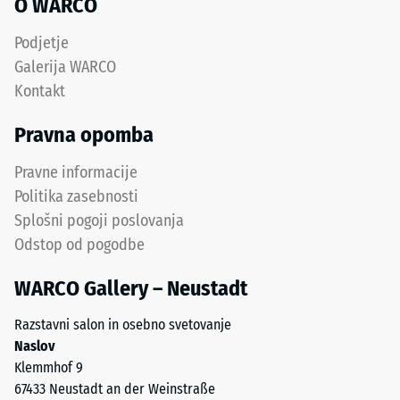
–
O WARCO
mm
Obdelava
Podjetje
–
preostale
Montaža
Galerija WARCO
vdolbine
Kontakt
po
Plastični
Pravna opomba
24
mozniki
na
urah
Pravne informacije
stranskih
razbremenitve
Politika zasebnosti
robovih
(BS
Splošni pogoji poslovanja
preprečijo
Odstop od pogodbe
stranski
7188)
premik
WARCO Gallery – Neustadt
plošč,
omogočajo
Razstavni salon in osebno svetovanje
pa
/ 5
Naslov
osni
Klemmhof 9
premik
67433 Neustadt an der Weinstraße
pod