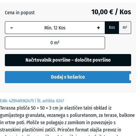
Nebesno
+ 2,90 €
10,00 € / Kos
modra
Cena in popust
-
+
Kos
m²
Opečno
+ 0,20 €
rdeča
0
m²
Načrtovalnik površine – določite površino
Peščeno
+ 3,30 €
bež
Dodaj v košarico
Skrilavosiva
+ 2,90 €
EAN:
4251469362475
| Št. artikla:
6247
Terasna plošča 50 × 50 × 3 cm je elastičen talni obklad iz
gumijastega granulata, vezanega s poliuretanom, za terase, balkone
Travnato
+ 1,10 €
in vrtne poti. Plošče se polagajo z zamikom in povezujejo s
zelena
stranskimi plastičnimi zatiči. Priročen format olajša prevoz in