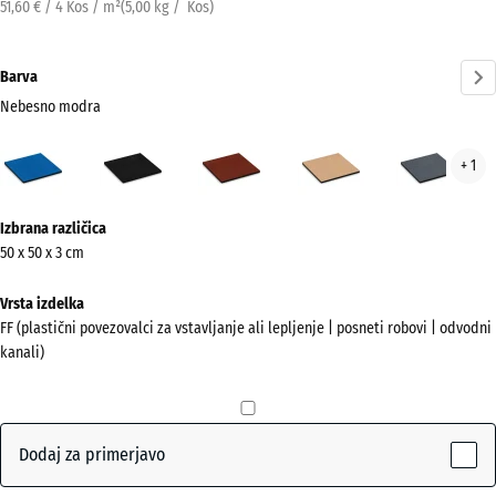
51,60 € / 4 Kos / m²
(
5,00
kg
/ Kos)
Barva
Nebesno modra
Nebesno
Antracit
Opečno
Peščeno
Skri
+ 1
modra
rdeča
bež
(active)
Več
Izbrana različica
informacij
50 x 50 x 3 cm
o
barvah?
Vrsta izdelka
FF (plastični povezovalci za vstavljanje ali lepljenje | posneti robovi | odvodni
Prikaži
kanali)
barvno
paleto
Nebesno
Dodaj za primerjavo
(active)
modra