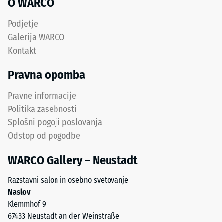
Montaža
O WARCO
mm
Podjetje
preostale
Plastični
Galerija WARCO
mozniki
vdolbine
Kontakt
na
po
stranskih
Pravna opomba
24
robovih
preprečijo
urah
Pravne informacije
stranski
razbremenitve
Politika zasebnosti
premik
(BS
Splošni pogoji poslovanja
plošč,
Odstop od pogodbe
omogočajo
7188)
pa
WARCO Gallery – Neustadt
osni
premik
Razstavni salon in osebno svetovanje
pod
/ 5
Naslov
naravnimi
Klemmhof 9
pogoji.
67433 Neustadt an der Weinstraße
Polaganje