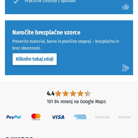
Praktične izkušnje z uporabo
Toplotna
Spodnja
prevodnost
plast
pribl. 0,11
iz
W/(m·K)
grobejšega
granulata
Naročite brezplačne vzorce
Odpornost
zagotavlja
proti
Preverite material, barvo in površino vnaprej – brezplačno in
elastičnost,
zmrzali
brez obveznosti.
blaženje
Tlačna
Kliknite tukaj zdaj!
udarcev
trdnost
in
-
dobro
prepustnost
Vrednost
vode.
4.4
lestvice
101 84 mnenj na Google Maps
2
Namestitev
=
–
Obdelava
pribl.
–
0,75