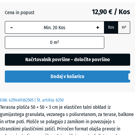
12,90 € / Kos
Antracit
- 2,90 €
Cena in popust
-
+
Kos
m²
Opečno
- 2,70 €
rdeča
0
m²
Načrtovalnik površine – določite površino
Peščeno
+ 0,40 €
bež
Dodaj v košarico
Skrilavosiva
EAN:
4251469362505
| Št. artikla:
6250
Terasna plošča 50 × 50 × 3 cm je elastičen talni obklad iz
gumijastega granulata, vezanega s poliuretanom, za terase, balkone
Travnato
- 1,80 €
in vrtne poti. Plošče se polagajo z zamikom in povezujejo s
zelena
stranskimi plastičnimi zatiči. Priročen format olajša prevoz in