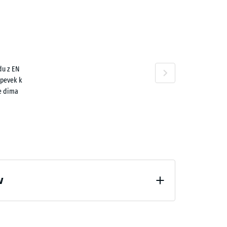
a
n
du z EN
30 €
spevek k
e dima
v