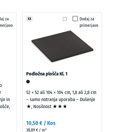
aj za
Dodaj za
XX
ro" (BS 7188)
merjavo
primerjavo
na R10
Podložna plošča Kl. 1
o
z
52 × 52 ali 104 × 104 cm, 1,8 ali 2,8 cm
njo in
– samo notranja uporaba – Dušenje
ošče,
★, Nosilnost ★★★
10,50 € / Kos
38,89 € / m²