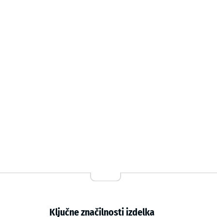
Gumijaste plošče se polagajo kot enojni sloj ali v se
kombinacijo slojev je mogoče prilagoditi lastnosti tal 
sistem preprečuje napetosti, podaljšuje življenjsko d
Dvoplastna zgradba
Obloga je dvoplastno zgrajena: obrabna plast iz UV-
obstojnost in kakovost površine. Osnovna plast iz r
zagotavlja blaženje udarcev.
Ključne značilnosti izdelka