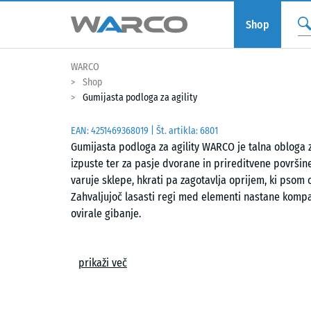
Shop
WARCO
Shop
Gumijasta podloga za agility
EAN:
4251469368019
| Št. artikla:
6801
Gumijasta podloga za agility WARCO je talna obloga z
izpuste ter za pasje dvorane in prireditvene površine
varuje sklepe, hkrati pa zagotavlja oprijem, ki psom 
Zahvaljujoč lasasti regi med elementi nastane kompak
ovirale gibanje.
Enostavno polaganje
prikaži več
Plošče se polagajo prosto, brez lepljenja, na ravno i
naseda skupaj, elemente trdno poveže in v površini ob
mogoče prilagoditi željeni obliki z žago, posamezne 