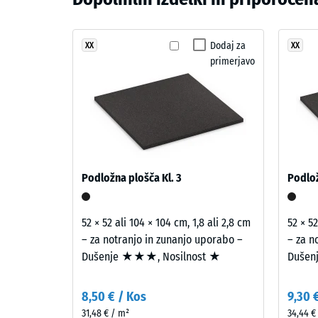
Material
Dušenje 
in
Razred p
Sivkino
struktura
vijolična
Dodaj za
XX
XX
Odpornos
primerjavo
prepleta
Prepust
modre,
vijolične
Protizdr
in
Toplotna
rdečkaste
tone
Odporno
v
Navid
Podložna plošča Kl. 3
Podlož
mehak,
gosto
večplasten
-
videz
52 × 52 ali 104 × 104 cm, 1,8 ali 2,8 cm
52 × 52
z
vredn
– za notranjo in zunanjo uporabo –
– za n
umirjeno
Dušenje ★★★, Nosilnost ★
Dušen
lestvi
noto.
2
8,50 € / Kos
9,30 
=
Materiál
31,48 € / m²
34,44 €