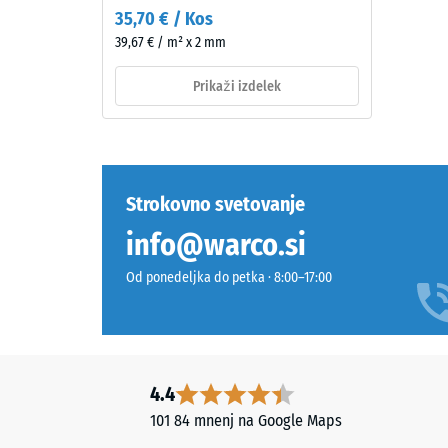
v
35,70 € / Kos
njegovo
masi
39,67 € / m² x 2 mm
maso
barvanega
in
granulata
Prikaži izdelek
celotnim
EPDM,
volumno
vezanega
vključno
z
z
UV-
vsemi
stabiliziranim
Strokovno svetovanje
porami,
poliuretanom.
info@warco.si
votlinam
EPDM
in
pomeni
Od ponedeljka do petka · 8:00–17:00
zračnimi
etilen-
vključki.
propilen-
Pri
dien
izdelkih
gumi
WARCO
in
4.4
je
je
101 84 mnenj na Google Maps
ta
brez