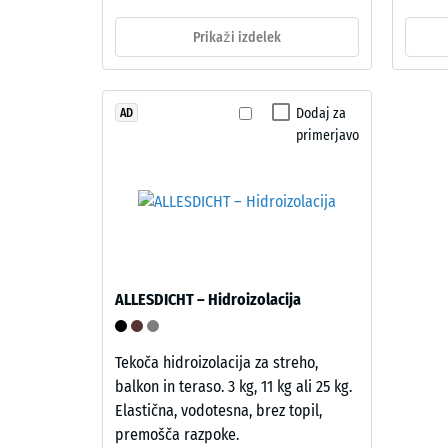
–
780
Zloženie
Prikaži izdelek
do
a
840
štruktúra
kg/m³
Dodaj za
AD
primerjavo
Izdelek
ima
dvoslojno
zgradbo.
2 / 5
Približno
3,3
mm
ALLESDICHT – Hidroizolacija
debela
Navidez
obrabna
gostota
plast
Tekoča hidroizolacija za streho,
material
je
balkon in teraso. 3 kg, 11 kg ali 25 kg.
opisuje
iz
Elastična, vodotesna, brez topil,
razmerj
novega,
premošča razpoke.
med