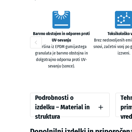
Vorteile
Barvno obstojen in odporen proti
Toksikološko 
UV-sevanju
Brez nedovoljenih emis
Površina iz EPDM gumijastega
snovi, začetni vonj po
granulata je barvno obstojna in
izzveni.
dolgotrajno odporna proti UV-
sevanju (sonce).
Podrobnosti
Vergle
Podrobnosti o
Tehn
o
izdelku – Material in
pri
izdelku
struktura
vre
Barva
Navidez
–
Levandula
Dopolnilni izdelki in priporoč