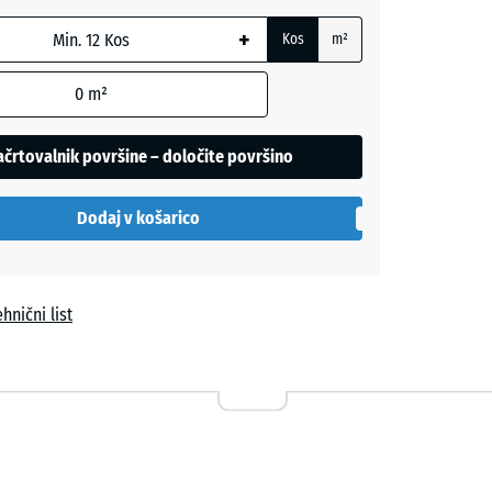
+
Kos
m²
0
m²
črtovalnik površine – določite površino
Dodaj v košarico
hnični list
vi