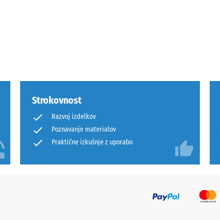
m,
Strokovnost
Razvoj izdelkov
i
Poznavanje materialov
Praktične izkušnje z uporabo