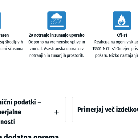
cm
Terakot
97,1
Traverti
x
varen
Za notranjo in zunanjo uporabo
Cfl-s1
97,1
ij škodljivih
Odporno na vremenske vplive in
Reakcija na ogenj v skla
+ 52,
×
 gumi sčasoma
zmrzal. Vsestranska uporaba v
13501-1: Cfl-s1 Omejen pri
1,8
notranjih in zunanjih prostorih.
požaru. Nizko nastajanj
cm
ichswerte
ični podatki –
Primerjaj več izdelko
merjalne
dnosti
na gostota - vrednost lestvice 2 = 780 do 840 kg/m³
Za
ena dodatna oprema
primerjavo