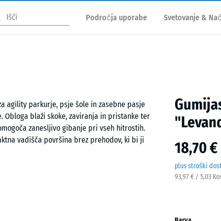
Področja uporabe
Svetovanje & Nač
Gumijas
a agility parkurje, psje šole in zasebne pasje
. Obloga blaži skoke, zaviranja in pristanke ter
"Levan
omogoča zanesljivo gibanje pri vseh hitrostih.
tna vadišča površina brez prehodov, ki bi ji
18,70 €
plus stroški dos
93,97 € / 5,03 Ko
n nosilno podlago. Kalibrirana puzzle zveza natančno
likuje skoraj nevidljivo lasasto rego. Plošče je
plošče pa je mogoče kadarkoli zamenjati ali
Barva