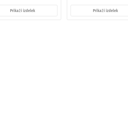
Prikaži izdelek
Prikaži izdelek
na
a
e