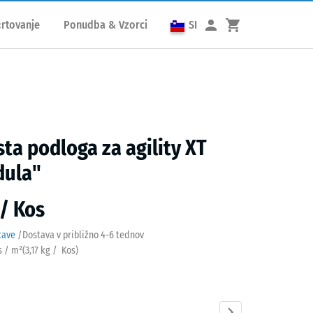
rtovanje
Ponudba & Vzorci
SI
ta podloga za agility XT
dula"
 / Kos
tave
/
Dostava v približno
4-6 tednov
s / m²
(
3,17
kg
/ Kos)