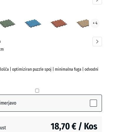
ndula
Angleška
Atlantik
Etna
Ratan
+ 4
ve)
trata
a
 cm
plošča | optimiziran puzzle spoj | minimalna fuga | odvodni
(active)
la
imerjavo
a
18,70 € / Kos
ust