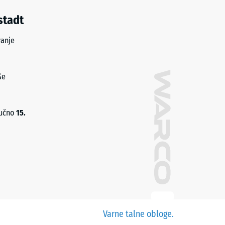
stadt
vanje
ße
jučno
15.
Varne talne obloge.