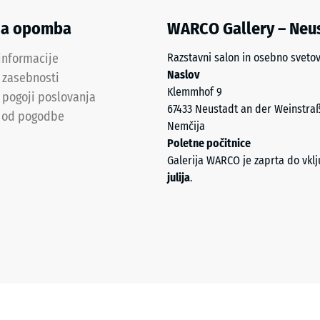
t
na opomba
WARCO Gallery – Neu
informacije
Razstavni salon in osebno sveto
Naslov
a zasebnosti
Klemmhof 9
 pogoji poslovanja
67433 Neustadt an der Weinstra
 od pogodbe
Nemčija
Poletne počitnice
anje
Galerija WARCO je zaprta do vkl
ne
julija
.
ega
a