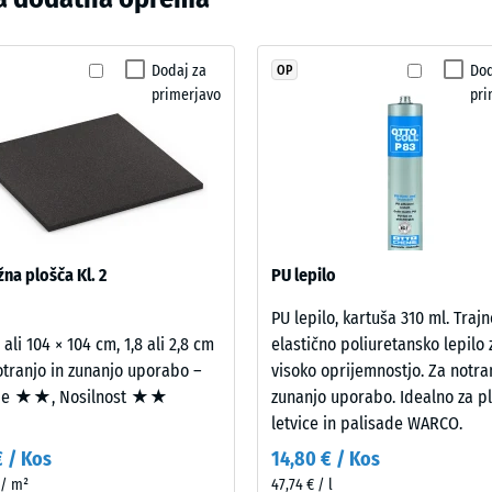
udarcev, vibracij in hoje – Lestvica 2 = udobno dušenje
izdelkov
rotidrsnosti DS (EN 14041) - Vrednost lestvice 5 = Koeficient trenja ca. 0,6
še
Dodaj za
Dod
OP
t proti obrabi – Odpornost proti abrazivni obrabi – Vrednost lestvice 2 = "dob
ni
primerjavo
pri
bil
nost vode (EN 12616) – Razred 4 = Infiltracija cca 600 mm/h (600 l/h/m²)
izbran
snost (EN 16165) – Vrednost lestvice 4 = povprečni sprejemni kot ca. 16°, skupi
noben
izdelek.
 izolacija – Vrednost lestvice 2 = Toplotna prevodnost pribl. 0,12 W/(m·K)
st proti zmrzali
ezna
na plošča Kl. 2
PU lepilo
ta
PU lepilo, kartuša 310 ml. Trajn
 ali 104 × 104 cm, 1,8 ali 2,8 cm
elastično poliuretansko lepilo 
ost
otranjo in zunanjo uporabo –
visoko oprijemnostjo. Za notra
je ★★, Nosilnost ★★
zunanjo uporabo. Idealno za pl
ce
letvice in palisade WARCO.
€ / Kos
14,80 € / Kos
 / m²
47,74 € / l